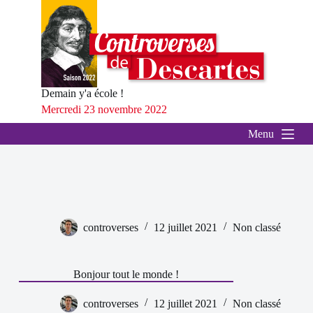
P
a
s
s
e
r
a
Demain y'a école !
u
Mercredi 23 novembre 2022
c
o
Menu
n
t
e
n
u
controverses
12 juillet 2021
Non classé
Bonjour tout le monde !
controverses
12 juillet 2021
Non classé