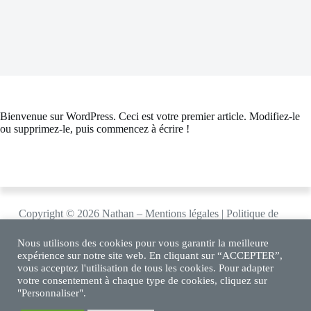
Bienvenue sur WordPress. Ceci est votre premier article. Modifiez-le
ou supprimez-le, puis commencez à écrire !
Copyright © 2026 Nathan –
Mentions légales
|
Politique de
confidentialité
Nous utilisons des cookies pour vous garantir la meilleure
expérience sur notre site web. En cliquant sur “ACCEPTER”,
vous acceptez l'utilisation de tous les cookies. Pour adapter
votre consentement à chaque type de cookies, cliquez sur
En partenariat avec
"Personnaliser".