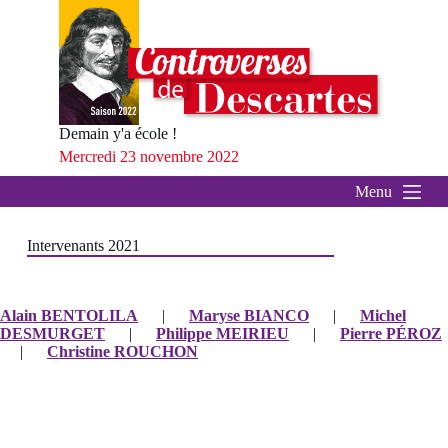
P
a
s
s
e
r
a
Demain y'a école !
u
Mercredi 23 novembre 2022
c
o
Menu
n
t
e
Intervenants 2021
n
u
Alain BENTOLILA
|
Maryse BIANCO
|
Michel
DESMURGET
|
Philippe MEIRIEU
|
Pierre PÉROZ
|
Christine ROUCHON