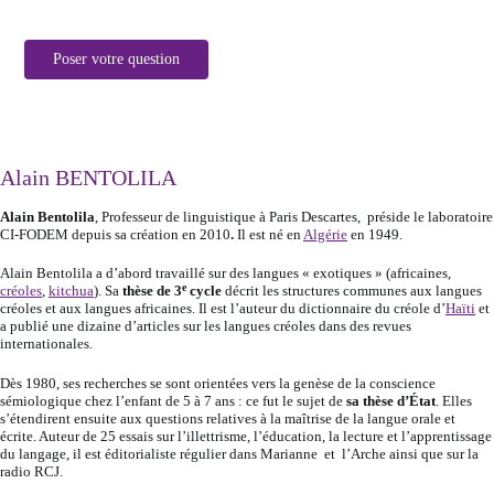
Poser votre question
Alain BENTOLILA
Alain Bentolila
, Professeur de linguistique à Paris Descartes, préside le laboratoire
CI-FODEM
depuis sa création en 2010
.
Il est né en
Algérie
en 1949.
Alain Bentolila a d’abord travaillé sur des langues « exotiques » (africaines,
e
créoles
,
kitchua
). Sa
thèse de 3
cycle
décrit les structures communes aux langues
créoles et aux langues africaines. Il est l’auteur du dictionnaire du créole d’
Haïti
et
a publié une dizaine d’articles sur les langues créoles dans des revues
internationales.
Dès 1980, ses recherches se sont orientées vers la genèse de la conscience
sémiologique chez l’enfant de 5 à 7 ans : ce fut le sujet de
sa thèse d’État
. Elles
s’étendirent ensuite aux questions relatives à la maîtrise de la langue orale et
écrite. Auteur de 25 essais sur l’illettrisme, l’éducation, la lecture et l’apprentissage
du langage, il est éditorialiste régulier dans Marianne et l’Arche ainsi que sur la
radio RCJ.