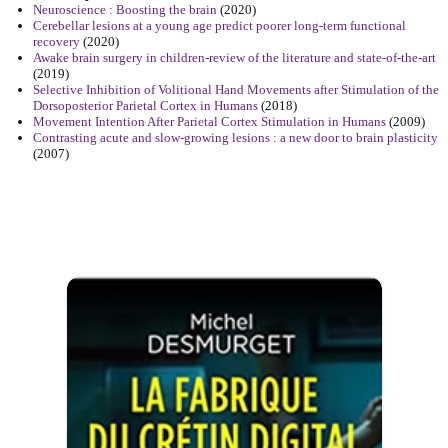
Neuroscience : Boosting the brain
(2020)
Cerebellar lesions at a young age predict poorer long-term functional
recovery
(2020)
Awake brain surgery in children-review of the literature and state-of-the-art
(2019)
Selective Inhibition of Volitional Hand Movements after Stimulation of the
Dorsoposterior Parietal Cortex in Humans
(2018)
Movement Intention After Parietal Cortex Stimulation in Humans
(2009)
Contrasting acute and slow-growing lesions : a new door to brain plasticity
(2007)